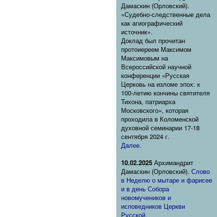
Дамаскин (Орловский).
«Судебно-следственные дела
как агиографический
источник».
Доклад был прочитан
протоиереем Максимом
Максимовым на
Всероссийской научной
конференции «Русская
Церковь на изломе эпох: к
100-летию кончины святителя
Тихона, патриарха
Московского», которая
проходила в Коломенской
духовной семинарии 17-18
сентября 2024 г.
Далее.
10.02.2025
Архимандрит
Дамаскин (Орловский).
Слово
в Неделю о мытаре и фарисее
и в день Собора
новомучеников и
исповедников Церкви
Русской.