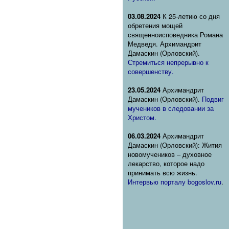
03.08.2024
К 25-летию со дня
обретения мощей
священноисповедника Романа
Медведя. Архимандрит
Дамаскин (Орловский).
Стремиться непрерывно к
совершенству.
23.05.2024
Архимандрит
Дамаскин (Орловский).
Подвиг
мучеников в следовании за
Христом.
06.03.2024
Архимандрит
Дамаскин (Орловский): Жития
новомучеников – духовное
лекарство, которое надо
принимать всю жизнь.
Интервью порталу bogoslov.ru
.