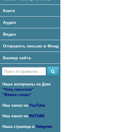
Рождественские чтения
Службы по именам
Книги
Жития новомучеников и
Аудио
исповедников
Российских XX века
Видео
Жития новомучеников и
исповедников
Фильмы
Отправить письмо в Фонд
Московской Епархии
Мученики, исповедники
Баннер сайта
и подвижники Русской
Православной Церкви
XX столетия
Творения
новомучеников
Наши материалы на
Дзен
Отдельные сборники и
"Чтец смыслов"
жития
"Живое слово"
Наш канал на
YouTube
Наш канал на
RUTUBE
Наша страница в
Telegram