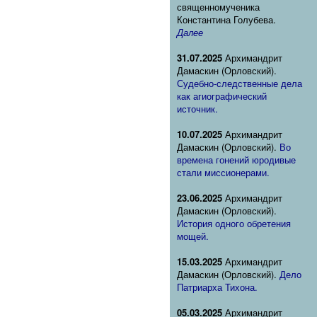
священномученика
Константина Голубева.
Далее
31.07.2025
Архимандрит
Дамаскин (Орловский).
Судебно-следственные дела
как агиографический
источник.
10.07.2025
Архимандрит
Дамаскин (Орловский).
Во
времена гонений юродивые
стали миссионерами.
23.06.2025
Архимандрит
Дамаскин (Орловский).
История одного обретения
мощей.
15.03.2025
Архимандрит
Дамаскин (Орловский).
Дело
Патриарха Тихона.
05.03.2025
Архимандрит