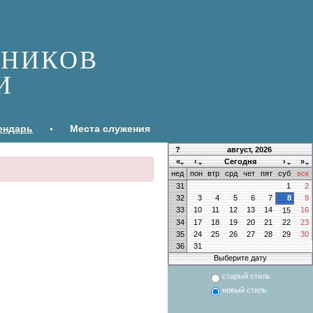
ДНИКОВ
И
ендарь
•
Места служения
?
август, 2026
«
‹
Сегодня
›
»
нед
пон
втр
срд
чет
пят
суб
вск
31
1
2
32
3
4
5
6
7
8
9
33
10
11
12
13
14
16
15
34
17
18
19
20
21
22
23
35
24
25
26
27
28
29
30
36
31
Выберите дату
старый стиль
новый стиль