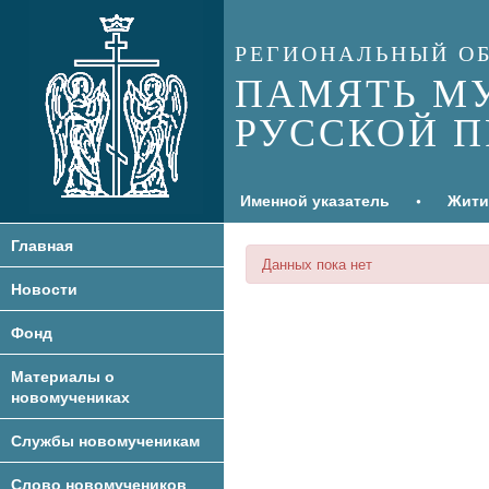
РЕГИОНАЛЬНЫЙ О
ПАМЯТЬ М
РУССКОЙ 
Именной указатель
•
Жити
Главная
Данных пока нет
Новости
Фонд
О Фонде
Материалы о
Контактная информация
новомучениках
Реквизиты Фонда
Обработка
Документы
Службы новомученикам
персональных данных
Публикации
Интервью, выступления
Общие службы
Слово новомучеников