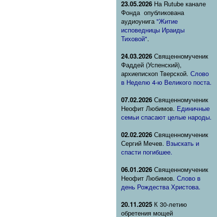
23.05.2026
На Rutube канале
Фонда опубликована
аудиоунига
"Житие
исповедницы Ираиды
Тиховой"
.
24.03.2026
Священномученик
Фаддей (Успенский),
архиепископ Тверской.
Слово
в Неделю 4-ю Великого поста.
07.02.2026
Священномученик
Неофит Любимов.
Единичные
семьи спасают целые народы.
02.02.2026
Священномученик
Сергий Мечев.
Взыскать и
спасти погибшее.
06.01.2026
Священномученик
Неофит Любимов.
Слово в
день Рождества Христова.
20.11.2025
К 30-летию
обретения мощей