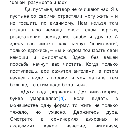
“баней” разумеете иное?
– Да, пустыня, затвор не очищают нас. Я в
пустыне со своими страстями могу жить – и
не грешить по видимому. Нам нельзя там
познать всю немощь свою, свои пороки,
раздражение, осуждение, злобу и другое. А
здесь нас чистят: как начнут “шпиговать”,
только держись, – мы и будем познавать свои
немощи и смиряться. Здесь без вашей
просьбы начнут вас чистить. Когда только
поступаешь, все кажутся ангелами, а потом
начнешь видеть пороки, и чем дальше, тем
больше, – с этим надо бороться».
«Духа надо держаться. Дух животворит,
буква умерщвляет
[d]
. Если видеть в
монашестве одну форму, то жить не только
тяжело, но ужасно. Держитесь духа.
Смотрите, в семинариях духовных и
академиях какое неверие, нигилизм,