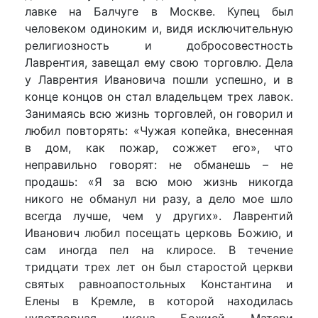
лавке на Балчуге в Москве. Купец был
человеком одиноким и, видя исключительную
религиозность и добросовестность
Лаврентия, завещал ему свою торговлю. Дела
у Лаврентия Ивановича пошли успешно, и в
конце концов он стал владельцем трех лавок.
Занимаясь всю жизнь торговлей, он говорил и
любил повторять: «Чужая копейка, внесенная
в дом, как пожар, сожжет его», что
неправильно говорят: не обманешь – не
продашь: «Я за всю мою жизнь никогда
никого не обманул ни разу, а дело мое шло
всегда лучше, чем у других». Лаврентий
Иванович любил посещать церковь Божию, и
сам иногда пел на клиросе. В течение
тридцати трех лет он был старостой церкви
святых равноапостольных Константина и
Елены в Кремле, в которой находилась
чудотворная икона Божией Матери