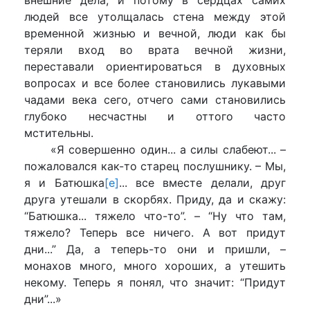
людей все утолщалась стена между этой
временной жизнью и вечной, люди как бы
теряли вход во врата вечной жизни,
переставали ориентироваться в духовных
вопросах и все более становились лукавыми
чадами века сего, отчего сами становились
глубоко несчастны и оттого часто
мстительны.
«Я совершенно один... а силы слабеют... –
пожаловался как-то старец послушнику. – Мы,
я и Батюшка
[e]
... все вместе делали, друг
друга утешали в скорбях. Приду, да и скажу:
“Батюшка... тяжело что-то”. – “Ну что там,
тяжело? Теперь все ничего. А вот придут
дни...” Да, а теперь-то они и пришли, –
монахов много, много хороших, а утешить
некому. Теперь я понял, что значит: “Придут
дни”...»